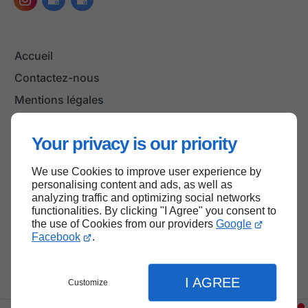
Accueil
Contactez-nous
Mentions légales
Plan du site
Your privacy is our priority
We use Cookies to improve user experience by
Haut de page
personalising content and ads, as well as
analyzing traffic and optimizing social networks
functionalities. By clicking "I Agree" you consent to
the use of Cookies from our providers
Google
Facebook
.
I AGREE
Customize