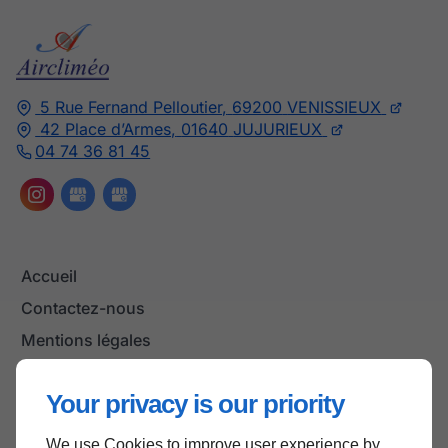
5 Rue Fernand Pelloutier,
69200
VENISSIEUX
42 Place d’Armes,
01640
JUJURIEUX
04 74 36 81 45
Accueil
Contactez-nous
Mentions légales
Plan du site
Your privacy is our priority
We use Cookies to improve user experience by