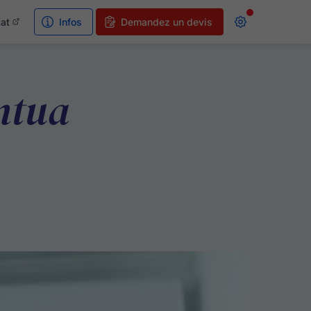
tat
Infos
Demandez un devis
antua