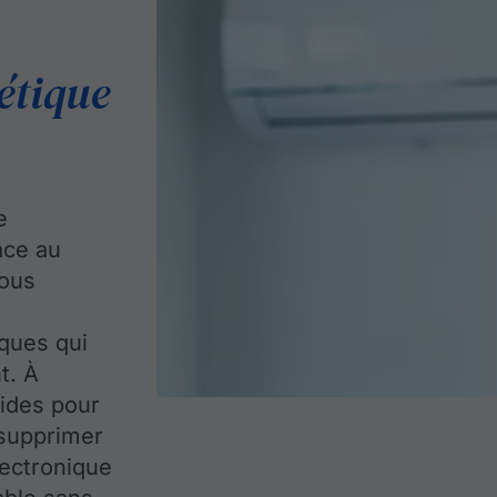
étique
e
âce au
Nous
ques qui
t. À
oides pour
 supprimer
lectronique