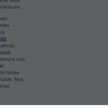
able sans
ntérieure.
mes
soles
ous
ité
mances
oyage
f assure une
ir
té totale
fluide. Nos
riel.