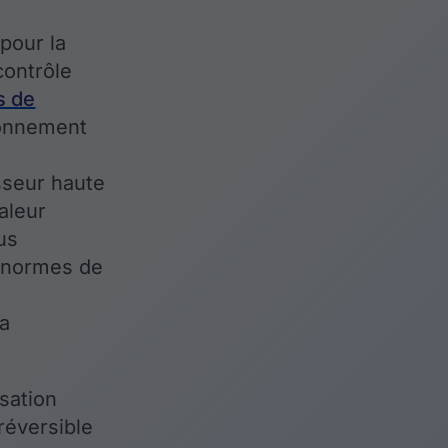
pour la
contrôle
s de
ronnement
sseur haute
aleur
us
 normes de
s
la
isation
réversible