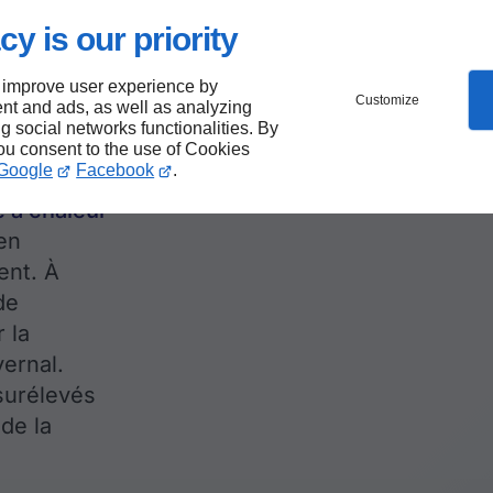
aleur
cy is our priority
 improve user experience by
Customize
nt and ads, as well as analyzing
ng social networks functionalities. By
r capables
you consent to the use of Cookies
Google
Facebook
.
ur chauffer
e à chaleur
en
ent. À
de
 la
vernal.
surélevés
de la