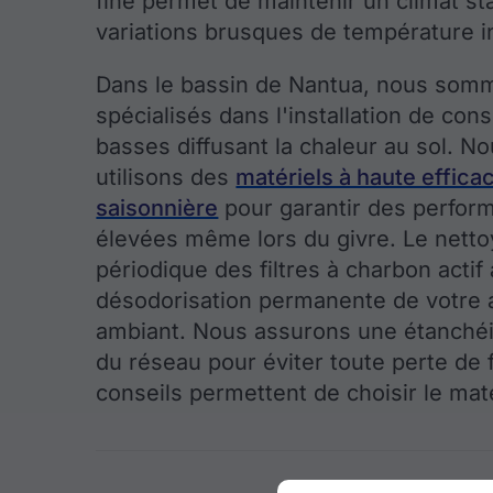
fine permet de maintenir un climat st
variations brusques de température i
Dans le bassin de Nantua, nous som
spécialisés dans l'installation de con
basses diffusant la chaleur au sol. N
utilisons des
matériels à haute efficac
saisonnière
pour garantir des perfor
élevées même lors du givre. Le nett
périodique des filtres à charbon acti
désodorisation permanente de votre a
ambiant. Nous assurons une étanchéi
du réseau pour éviter toute perte de 
conseils permettent de choisir le maté