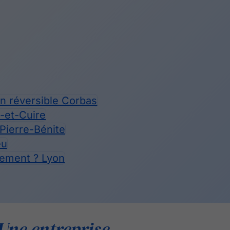
on réversible Corbas
e-et-Cuire
-Pierre-Bénite
eu
ogement ? Lyon
Une entreprise