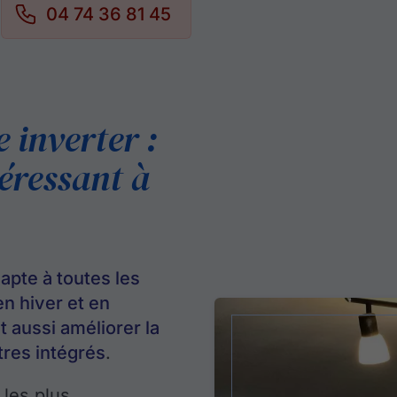
04 74 36 81 45
 inverter :
éressant à
dapte à toutes les
en hiver et en
ut aussi améliorer la
ltres intégrés
.
 les plus