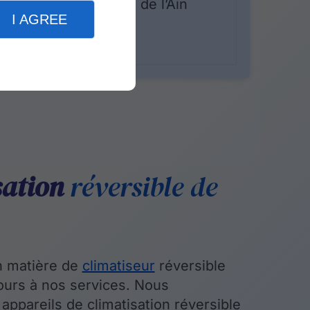
Département de l’Ain
I AGREE
sation
réversible de
en matière de
climatiseur
réversible
ours à nos services. Nous
ppareils de climatisation réversible