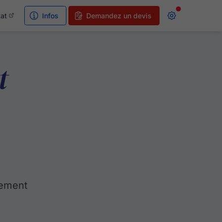
tat
Infos
Demandez un devis
t
tement