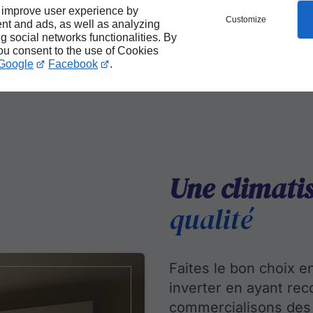
Qualité des prestations
 improve user experience by
Customize
nt and ads, as well as analyzing
ng social networks functionalities. By
you consent to the use of Cookies
Google
Facebook
.
Une climati
qualité
Faites le bon choix 
inverter en ayant rec
commercialisons des a