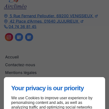
5 Rue Fernand Pelloutier,
69200
VENISSIEUX
42 Place d’Armes,
01640
JUJURIEUX
04 74 36 81 45
Accueil
Contactez-nous
Mentions légales
Plan du site
Your privacy is our priority
We use Cookies to improve user experience by
Haut de page
personalising content and ads, as well as
analyzing traffic and optimizing social networks