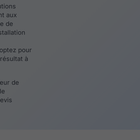
tions
nt aux
re de
stallation
 optez pour
 résultat à
leur de
le
devis