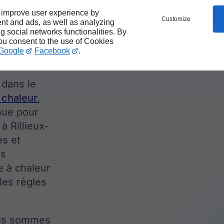
dans
 improve user experience by
Customize
nt and ads, as well as analyzing
ng social networks functionalities. By
-Pape
you consent to the use of Cookies
Google
Facebook
.
 dans le
 chaleur
,
nue pour
à Rillieux-
és et
us
e à chaleur
 les règles
ous sommes