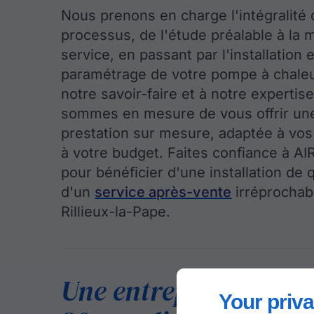
Nous prenons en charge l'intégralité 
processus, de l'étude préalable à la 
service, en passant par l'installation e
paramétrage de votre pompe à chaleu
notre savoir-faire et à notre expertis
sommes en mesure de vous offrir un
prestation sur mesure, adaptée à vos
à votre budget. Faites confiance à A
pour bénéficier d'une installation de q
d'un
service après-vente
irréprochab
Rillieux-la-Pape.
Une entreprise de plu
Your priva