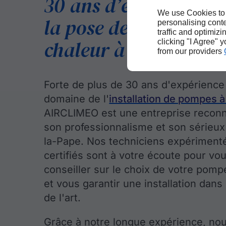
30 ans d’expérience 
We use Cookies to
la pose de pompes à
personalising conte
traffic and optimizi
chaleur à Rillieux-la
clicking "I Agree" 
from our providers
Forte de plus de 30 ans d'expérience
domaine de l'
installation de pompes à
AIRCLIMEO est une entreprise recon
son professionnalisme et son sérieux 
la-Pape. Nos techniciens expériment
certifiés sont à votre écoute pour vo
conseiller sur le choix de votre pomp
et vous garantir une installation dans
de l'art.
Grâce à notre longue expérience, n