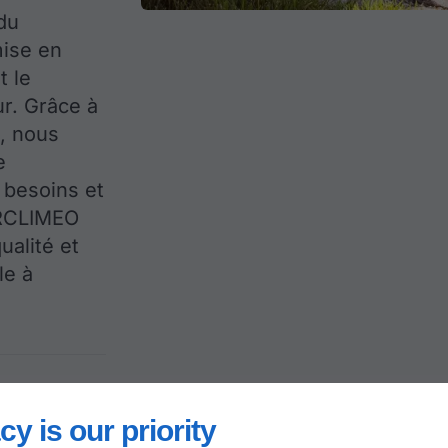
du
mise en
t le
r. Grâce à
e, nous
e
 besoins et
IRCLIMEO
ualité et
le à
s de
cy is our priority