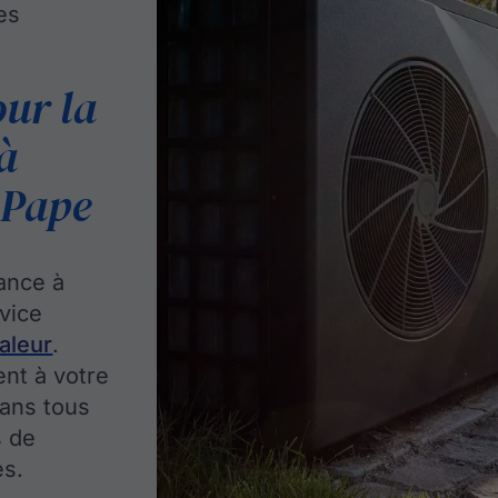
ces
our la
à
-Pape
ance à
vice
aleur
.
ent à votre
ans tous
s de
es.