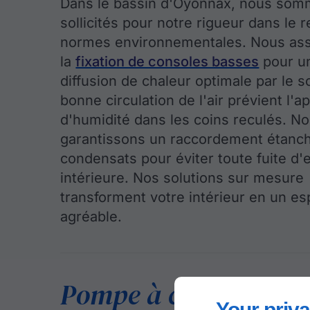
Dans le bassin d'Oyonnax, nous so
sollicités pour notre rigueur dans le 
normes environnementales. Nous as
la
fixation de consoles basses
pour u
diffusion de chaleur optimale par le s
bonne circulation de l'air prévient l'a
d'humidité dans les coins reculés. N
garantissons un raccordement étanc
condensats pour éviter toute fuite d'
intérieure. Nos solutions sur mesure
transforment votre intérieur en un e
agréable.
Pompe à chaleur hau
Your priva