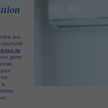
ation
ondre aux
réactivité
tèmes de
our gérer
onnax,
 pour
ance
 la
lation
ur.