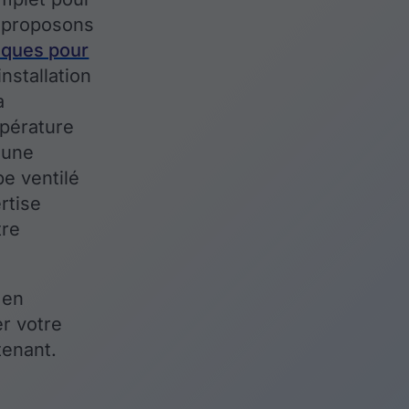
s proposons
iques pour
nstallation
a
pérature
 une
e ventilé
rtise
tre
 en
er votre
enant.