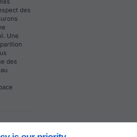
mmes
respect des
surons
ne
ol. Une
pparition
ous
he des
eau
space
te
cy is our priority