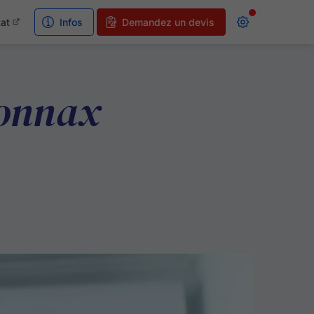
tat
Infos
Demandez un devis
yonnax