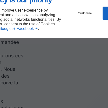
nax
 improve user experience by
Customize
nt and ads, as well as analyzing
ng social networks functionalities. By
velables en
you consent to the use of Cookies
Google
Facebook
.
es. La
pose
mmandée
gurons ces
n
e. Nous
e des
çoive la
ax
mplet pour