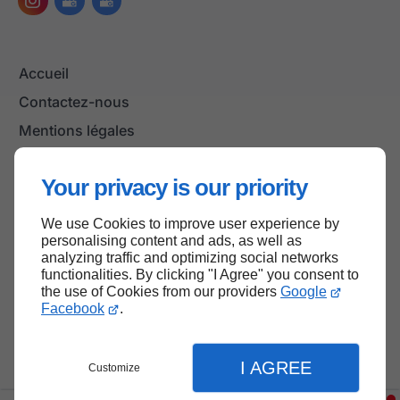
Accueil
Contactez-nous
Mentions légales
Plan du site
Your privacy is our priority
We use Cookies to improve user experience by
Haut de page
personalising content and ads, as well as
analyzing traffic and optimizing social networks
functionalities. By clicking "I Agree" you consent to
the use of Cookies from our providers
Google
Facebook
.
I AGREE
Customize